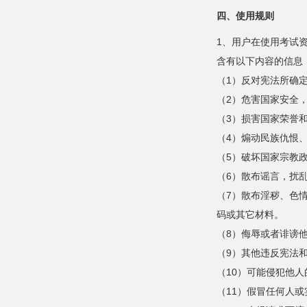
四、使用规则
1、用户在使用考试
含有以下内容的信息
（1）反对宪法所确
（2）危害国家安全
（3）损害国家荣誉
（4）煽动民族仇恨
（5）破坏国家宗教
（6）散布谣言，扰
（7）散布淫秽、色
码或其它材料。
（8）侮辱或者诽谤
（9）其他违反宪法
（10）可能侵犯他
（11）假冒任何人