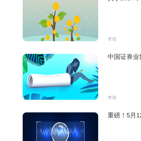
李瑶
中国证券业
李瑶
重磅！5月