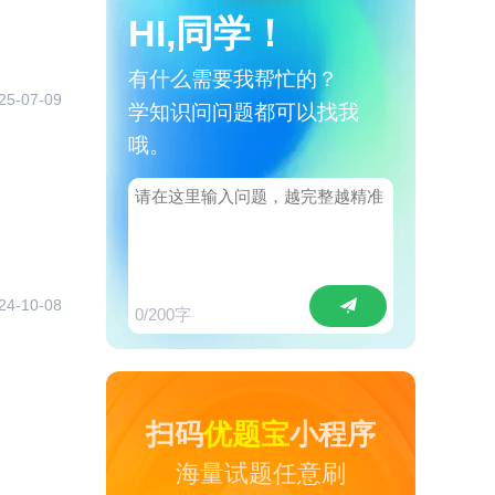
HI,同学！
有什么需要我帮忙的？
25-07-09
学知识问问题都可以找我
哦。
24-10-08
0
/200字
扫码
优题宝
小程序
海量试题任意刷