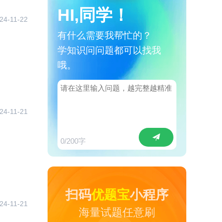
HI,同学！
24-11-22
有什么需要我帮忙的？
学知识问问题都可以找我
哦。
24-11-21
0
/200字
扫码
优题宝
小程序
24-11-21
海量试题任意刷