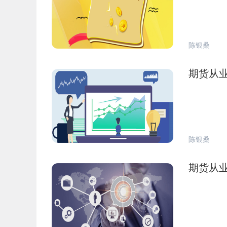
陈银桑
期货从
陈银桑
期货从