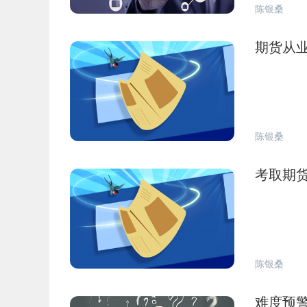
陈银桑
期货从
陈银桑
考取期
陈银桑
难度预