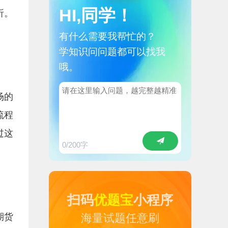
HI,同学！
析。
有什么需要我帮忙的？
学知识问问题都可以找我
哦。
场的
流程
过这
0
/200字
扫码
优题宝
小程序
期货
海量试题任意刷