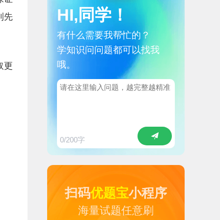
HI,同学！
到先
有什么需要我帮忙的？
学知识问问题都可以找我
哦。
取更
0
/200字
扫码
优题宝
小程序
海量试题任意刷