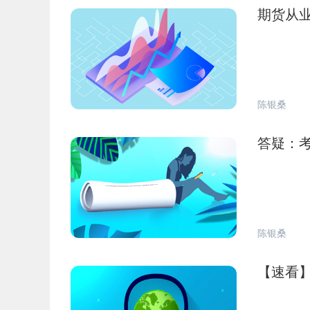
期货从业
陈银桑
答疑：
陈银桑
【速看】