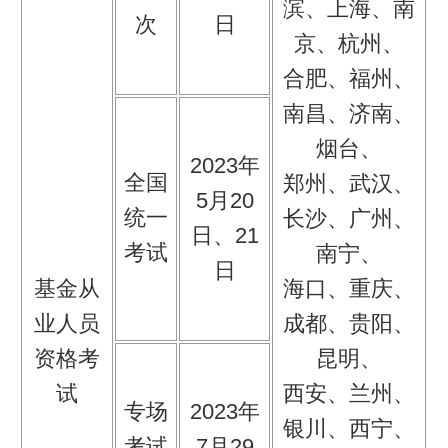
滨、上海、南
次
日
京、杭州、
合肥、福州、
南昌、济南、
烟台、
2023年
全国
郑州、武汉、
5月20
统一
长沙、广州、
日、21
考试
南宁、
日
基金从
海口、重庆、
业人员
成都、贵阳、
资格考
昆明、
试
西安、兰州、
专场
2023年
银川、西宁、
考试
7月29