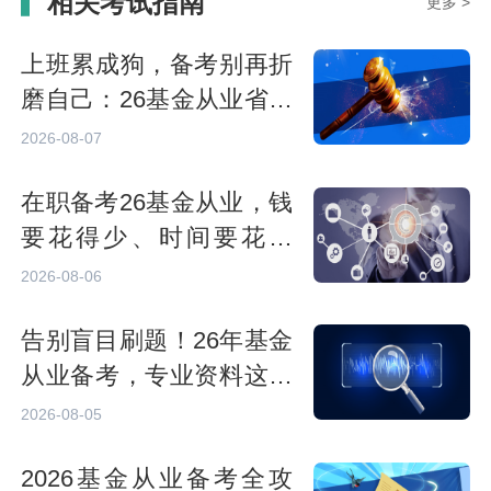
相关考试指南
更多 >
上班累成狗，备考别再折
磨自己：26基金从业省时
资料整理
2026-08-07
在职备考26基金从业，钱
要花得少、时间要花得
巧，备考资料+方法来了
2026-08-06
告别盲目刷题！26年基金
从业备考，专业资料这样
选
2026-08-05
2026基金从业备考全攻