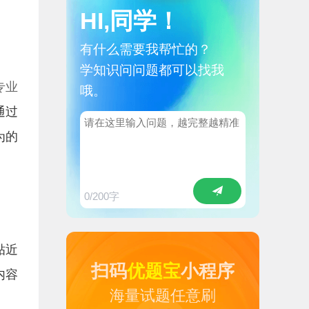
HI,同学！
有什么需要我帮忙的？
学知识问问题都可以找我
专业
哦。
通过
为的
0
/200字
贴近
扫码
优题宝
小程序
内容
海量试题任意刷